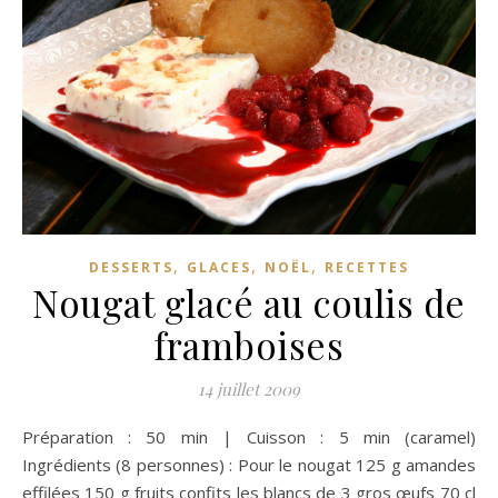
,
,
,
DESSERTS
GLACES
NOËL
RECETTES
Nougat glacé au coulis de
framboises
14 juillet 2009
Préparation : 50 min | Cuisson : 5 min (caramel)
Ingrédients (8 personnes) : Pour le nougat 125 g amandes
effilées 150 g fruits confits les blancs de 3 gros œufs 70 cl