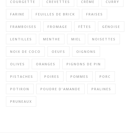
COURGETTE
CREVETTES
CRÈME
CURRY
FARINE
FEUILLES DE BRICK
FRAISES
FRAMBOISES
FROMAGE
FÊTES
GÉNOISE
LENTILLES
MENTHE
MIEL
NOISETTES
NOIX DE COCO
OEUFS
OIGNONS
OLIVES
ORANGES
PIGNONS DE PIN
PISTACHES
POIRES
POMMES
PORC
POTIRON
POUDRE D'AMANDE
PRALINES
PRUNEAUX