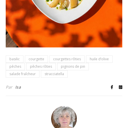
basilic
courgette
courgettes rôties
huile d’olive
pêches
pêches rôties
pignons de pin
salade fraîcheur
stracciatella
Par
Isa