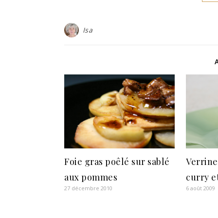
Isa
Foie gras poêlé sur sablé
Verrine
aux pommes
curry e
27 décembre 2010
6 août 2009