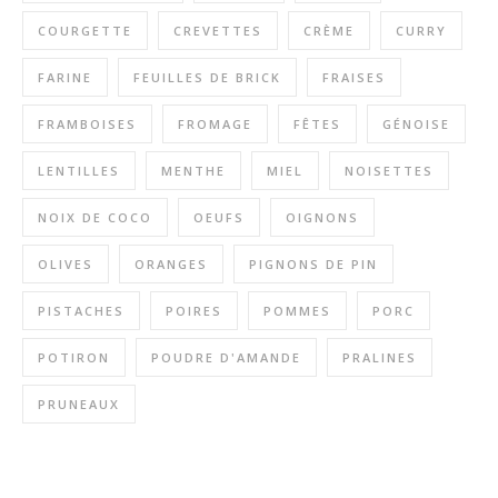
COURGETTE
CREVETTES
CRÈME
CURRY
FARINE
FEUILLES DE BRICK
FRAISES
FRAMBOISES
FROMAGE
FÊTES
GÉNOISE
LENTILLES
MENTHE
MIEL
NOISETTES
NOIX DE COCO
OEUFS
OIGNONS
OLIVES
ORANGES
PIGNONS DE PIN
PISTACHES
POIRES
POMMES
PORC
POTIRON
POUDRE D'AMANDE
PRALINES
PRUNEAUX