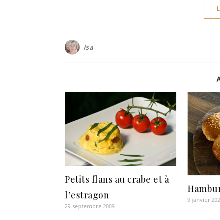
Isa
Petits flans au crabe et à
Hambu
l’estragon
9 janvier 20
29 septembre 2009