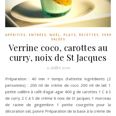
,
,
,
,
,
APÉRITIFS
ENTRÉES
NOËL
PLATS
RECETTES
VERRI
SALÉES
Verrine coco, carottes au
curry, noix de St Jacques
31 juillet 2009
Préparation : 40 min + temps d’attente Ingrédients (2
personnes) : 200 ml de crème de coco 200 ml de lait 1
petite cuillère à café d’agar-agar 400 g de carottes 1 C à S
de curry 2 C à S de crème 6 noix de St Jacques 1 morceau
de racine de gingembre 1 petite courgette pour la
décoration sel, poivre Préparation de la base à la crème de