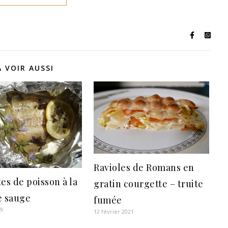
A VOIR AUSSI
Ravioles de Romans en
tes de poisson à la
gratin courgette – truite
e sauge
fumée
09
12 février 2021