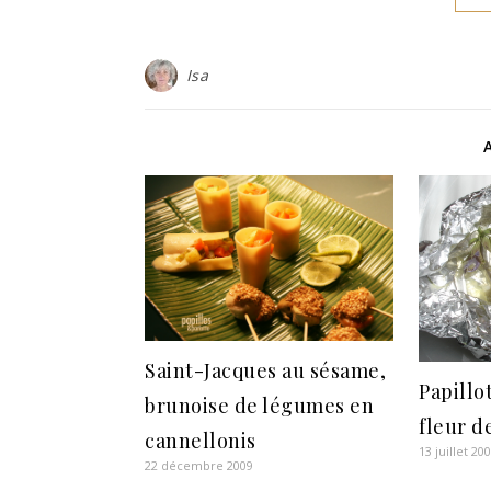
Isa
Saint-Jacques au sésame,
Papillo
brunoise de légumes en
fleur d
cannellonis
13 juillet 20
22 décembre 2009