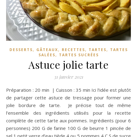
,
,
,
,
DESSERTS
GÂTEAUX
RECETTES
TARTES
TARTES
,
SALÉES
TARTES SUCRÉES
Astuce jolie tarte
31 janvier 2021
Préparation : 20 min | Cuisson : 35 min Ici l’idée est plutôt
de partager cette astuce de tressage pour former une
jolie bordure de tarte. Je précise tout de même
l’ensemble des ingrédients utilisés pour la recette
complète de cette tarte aux pommes. Ingrédients (pour 6
personnes) 200 G de farine 100 G de beurre 1 pincée de
sel 1 petit verre d’eau tiède 4 ou 5 pommes 4 C S de sucre