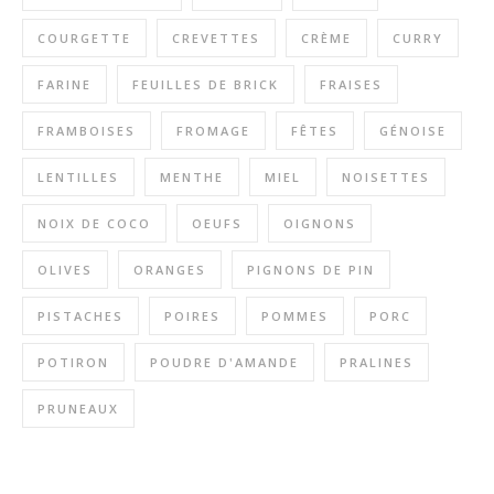
COURGETTE
CREVETTES
CRÈME
CURRY
FARINE
FEUILLES DE BRICK
FRAISES
FRAMBOISES
FROMAGE
FÊTES
GÉNOISE
LENTILLES
MENTHE
MIEL
NOISETTES
NOIX DE COCO
OEUFS
OIGNONS
OLIVES
ORANGES
PIGNONS DE PIN
PISTACHES
POIRES
POMMES
PORC
POTIRON
POUDRE D'AMANDE
PRALINES
PRUNEAUX