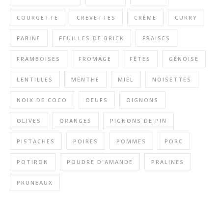
COURGETTE
CREVETTES
CRÈME
CURRY
FARINE
FEUILLES DE BRICK
FRAISES
FRAMBOISES
FROMAGE
FÊTES
GÉNOISE
LENTILLES
MENTHE
MIEL
NOISETTES
NOIX DE COCO
OEUFS
OIGNONS
OLIVES
ORANGES
PIGNONS DE PIN
PISTACHES
POIRES
POMMES
PORC
POTIRON
POUDRE D'AMANDE
PRALINES
PRUNEAUX